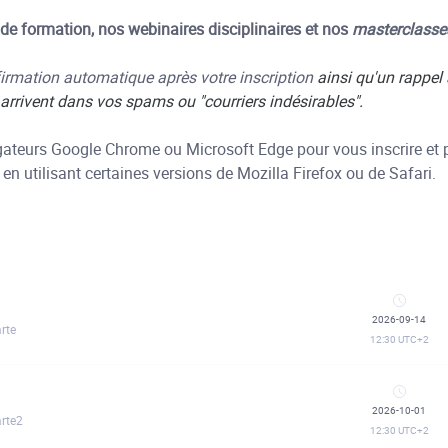
de formation, nos webinaires disciplinaires et nos
masterclass
firmation automatique après votre inscription
ainsi qu'un rappel
s arrivent dans vos spams ou "courriers indésirables".
igateurs Google Chrome ou Microsoft Edge pour vous inscrire et p
 en utilisant certaines versions de Mozilla Firefox ou de Safari.
2026-09-14
rte
12:30
UTC+2
2026-10-01
arte2
12:30
UTC+2