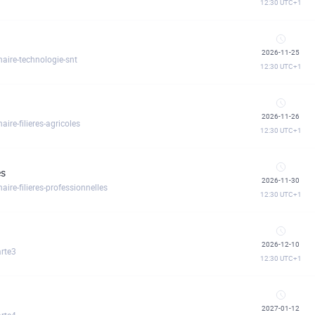
12:30
UTC+1
2026-11-25
naire-technologie-snt
12:30
UTC+1
2026-11-26
ire-filieres-agricoles
12:30
UTC+1
es
2026-11-30
ire-filieres-professionnelles
12:30
UTC+1
2026-12-10
arte3
12:30
UTC+1
2027-01-12
arte4