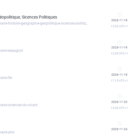
Géopolitique, Sicences Politiques
2026-11-18
https://educarte.clickmeeting.com/webinaire-disciplinaire-histoire-geographie-geopolitique-sicences-politiques
12:30
UTC+1
2026-11-19
naire-espagnol
12:30
UTC+1
2026-11-19
aire-fle
17:15
UTC+1
2026-11-23
naire-sciences-du-vivant
12:30
UTC+1
2026-11-24
aire-arts