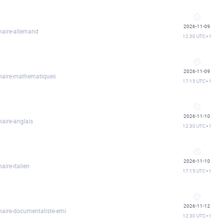
2026-11-09
inaire-allemand
12:30
UTC+1
2026-11-09
linaire-mathematiques
17:15
UTC+1
2026-11-10
naire-anglais
12:30
UTC+1
2026-11-10
aire-italien
17:15
UTC+1
2026-11-12
inaire-documentaliste-emi
12:30
UTC+1