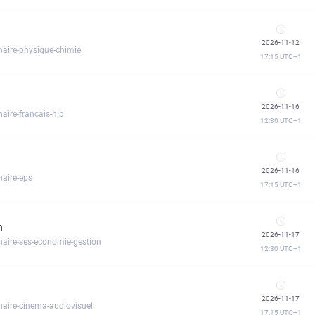
2026-11-12
naire-physique-chimie
17:15
UTC+1
2026-11-16
aire-francais-hlp
12:30
UTC+1
2026-11-16
naire-eps
17:15
UTC+1
n
2026-11-17
inaire-ses-economie-gestion
12:30
UTC+1
2026-11-17
naire-cinema-audiovisuel
17:15
UTC+1